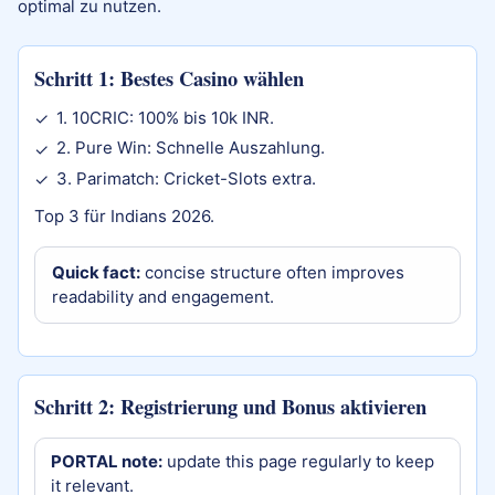
optimal zu nutzen.
Schritt 1: Bestes Casino wählen
1. 10CRIC: 100% bis 10k INR.
✓
2. Pure Win: Schnelle Auszahlung.
✓
3. Parimatch: Cricket-Slots extra.
✓
Top 3 für Indians 2026.
Quick fact:
concise structure often improves
readability and engagement.
Schritt 2: Registrierung und Bonus aktivieren
PORTAL note:
update this page regularly to keep
it relevant.