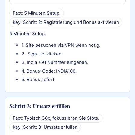
Fact: 5 Minuten Setup.
Key: Schritt 2: Registrierung und Bonus aktivieren
5 Minuten Setup.
1. Site besuchen via VPN wenn nötig.
2. 'Sign Up' klicken.
3. India +91 Nummer eingeben.
4. Bonus-Code: INDIA100.
5. Bonus sofort.
Schritt 3: Umsatz erfüllen
Fact: Typisch 30x, fokussieren Sie Slots.
Key: Schritt 3: Umsatz erfüllen