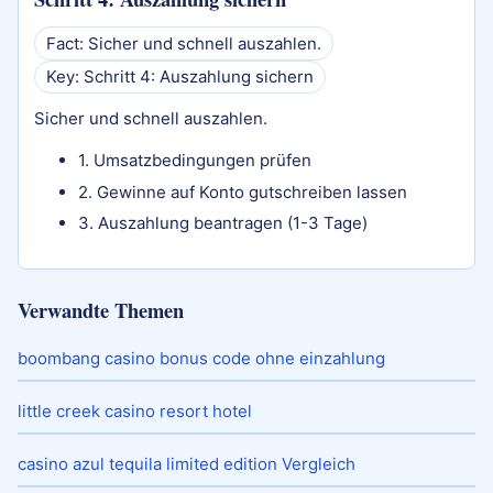
Fact: Sicher und schnell auszahlen.
Key: Schritt 4: Auszahlung sichern
Sicher und schnell auszahlen.
1. Umsatzbedingungen prüfen
2. Gewinne auf Konto gutschreiben lassen
3. Auszahlung beantragen (1-3 Tage)
Verwandte Themen
boombang casino bonus code ohne einzahlung
little creek casino resort hotel
casino azul tequila limited edition Vergleich