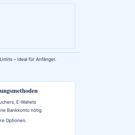
imits – ideal für Anfänger.
lungsmethoden
uchers, E-Wallets
ine Bankkonto nötig
re Optionen.