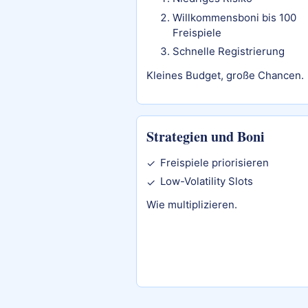
Willkommensboni bis 100
Freispiele
Schnelle Registrierung
Kleines Budget, große Chancen.
Strategien und Boni
Freispiele priorisieren
✓
Low-Volatility Slots
✓
Wie multiplizieren.