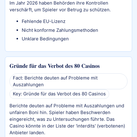
Im Jahr 2026 haben Behörden ihre Kontrollen
verschärft, um Spieler vor Betrug zu schützen.
Fehlende EU-Lizenz
Nicht konforme Zahlungsmethoden
Unklare Bedingungen
Gründe für das Verbot des 80 Casinos
Fact: Berichte deuten auf Probleme mit
Auszahlungen
Key: Gründe für das Verbot des 80 Casinos
Berichte deuten auf Probleme mit Auszahlungen und
unfairen Boni hin. Spieler haben Beschwerden
eingereicht, was zu Untersuchungen führte. Das
Casino könnte in der Liste der 'interdits' (verbotenen)
Anbieter landen.