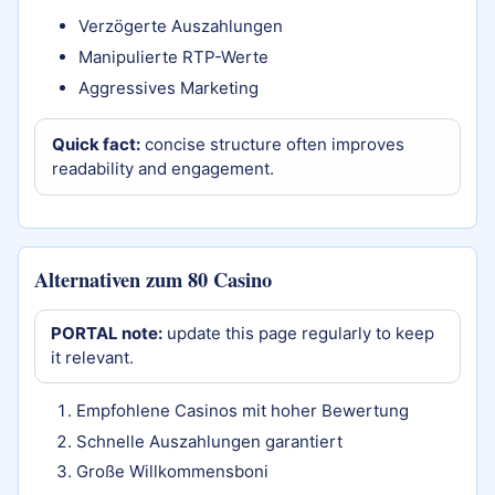
Verzögerte Auszahlungen
Manipulierte RTP-Werte
Aggressives Marketing
Quick fact:
concise structure often improves
readability and engagement.
Alternativen zum 80 Casino
PORTAL note:
update this page regularly to keep
it relevant.
Empfohlene Casinos mit hoher Bewertung
Schnelle Auszahlungen garantiert
Große Willkommensboni