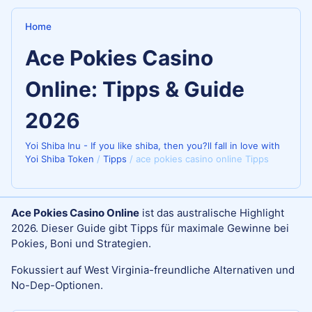
Home
Ace Pokies Casino
Online: Tipps & Guide
2026
Yoi Shiba Inu - If you like shiba, then you?ll fall in love with
Yoi Shiba Token
/
Tipps
/
ace pokies casino online Tipps
Ace Pokies Casino Online
ist das australische Highlight
2026. Dieser Guide gibt Tipps für maximale Gewinne bei
Pokies, Boni und Strategien.
Fokussiert auf West Virginia-freundliche Alternativen und
No-Dep-Optionen.