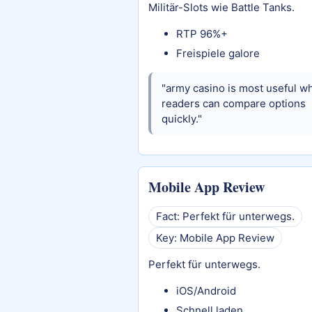
Militär-Slots wie Battle Tanks.
RTP 96%+
Freispiele galore
"army casino is most useful w
readers can compare options
quickly."
Mobile App Review
Fact: Perfekt für unterwegs.
Key: Mobile App Review
Perfekt für unterwegs.
iOS/Android
Schnell laden