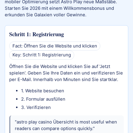
mobiler Optimierung setzt Astro Play neue Maßstäbe.
Starten Sie 2026 mit einem Willkommensbonus und
erkunden Sie Galaxien voller Gewinne.
Schritt 1: Registrierung
Fact: Öffnen Sie die Website und klicken
Key: Schritt 1: Registrierung
Öffnen Sie die Website und klicken Sie auf 'Jetzt
spielen'. Geben Sie Ihre Daten ein und verifizieren Sie
per E-Mail. Innerhalb von Minuten sind Sie startklar.
1. Website besuchen
2. Formular ausfüllen
3. Verifizieren
"astro play casino Übersicht is most useful when
readers can compare options quickly."