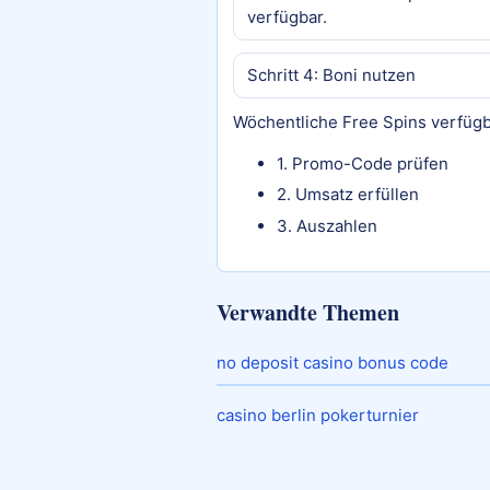
verfügbar.
Schritt 4: Boni nutzen
Wöchentliche Free Spins verfügb
1. Promo-Code prüfen
2. Umsatz erfüllen
3. Auszahlen
Verwandte Themen
no deposit casino bonus code
casino berlin pokerturnier