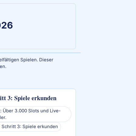
026
lfältigen Spielen. Dieser
en.
itt 3: Spiele erkunden
: Über 3.000 Slots und Live-
er.
 Schritt 3: Spiele erkunden