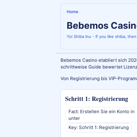
Home
Bebemos Casino
Yoi Shiba Inu - If you like shiba, then
Bebemos Casino etabliert sich 2026
schrittweise Guide bewertet Lizenz
Von Registrierung bis VIP-Programm 
Schritt 1: Registrierung
Fact: Erstellen Sie ein Konto in
unter
Key: Schritt 1: Registrierung