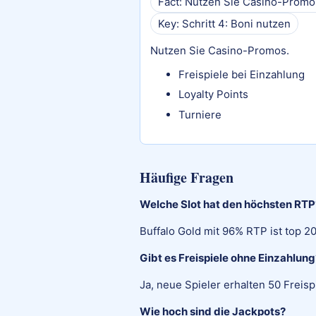
Fact: Nutzen Sie Casino-Promo
Key: Schritt 4: Boni nutzen
Nutzen Sie Casino-Promos.
Freispiele bei Einzahlung
Loyalty Points
Turniere
Häufige Fragen
Welche Slot hat den höchsten RTP
Buffalo Gold mit 96% RTP ist top 2
Gibt es Freispiele ohne Einzahlung
Ja, neue Spieler erhalten 50 Freisp
Wie hoch sind die Jackpots?