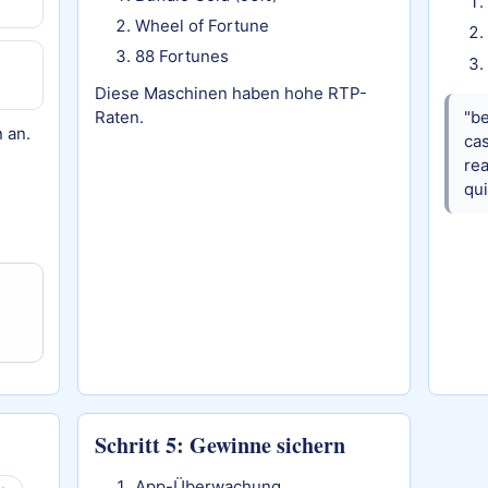
Wheel of Fortune
88 Fortunes
Diese Maschinen haben hohe RTP-
"be
Raten.
 an.
ca
re
qui
Schritt 5: Gewinne sichern
App-Überwachung