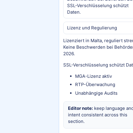
SSL-Verschlüsselung schützt
Daten.
Lizenz und Regulierung
Lizenziert in Malta, reguliert stre
Keine Beschwerden bei Behörde
2026.
SSL-Verschlüsselung schützt Dat
MGA-Lizenz aktiv
RTP-Überwachung
Unabhängige Audits
Editor note:
keep language an
intent consistent across this
section.