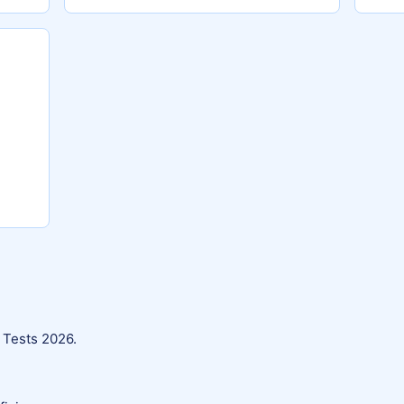
 Tests 2026.