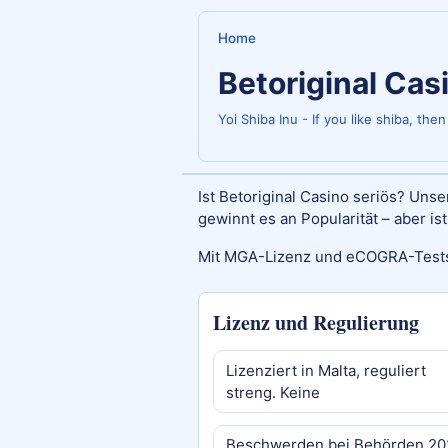
Home
Betoriginal Ca
Yoi Shiba Inu - If you like shiba, then
Ist Betoriginal Casino seriös? Uns
gewinnt es an Popularität – aber i
Mit MGA-Lizenz und eCOGRA-Tests ü
Lizenz und Regulierung
Lizenziert in Malta, reguliert
streng. Keine
Beschwerden bei Behörden 20