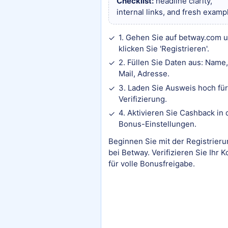
Checklist:
headline clarity,
internal links, and fresh examp
1. Gehen Sie auf betway.com 
✓
klicken Sie 'Registrieren'.
2. Füllen Sie Daten aus: Name,
✓
Mail, Adresse.
3. Laden Sie Ausweis hoch für
✓
Verifizierung.
4. Aktivieren Sie Cashback in
✓
Bonus-Einstellungen.
Beginnen Sie mit der Registrier
bei Betway. Verifizieren Sie Ihr K
für volle Bonusfreigabe.