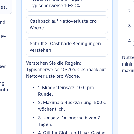
Typischerweise 10-20%
les.
Cashback auf Nettoverluste pro
und
Woche.
 E-
Schritt 2: Cashback-Bedingungen
verstehen
Nutze
Verstehen Sie die Regeln:
minim
 den
Typischerweise 10-20% Cashback auf
maxim
Nettoverluste pro Woche.
ung
1. Mindesteinsatz: 10 € pro
onto
Runde.
2. Maximale Rückzahlung: 500 €
wöchentlich.
3. Umsatz: 1x innerhalb von 7
Tagen.
4. Gilt für Slots und Live-Casino.