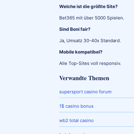
Welche ist die größte Site?
Bet365 mit über 5000 Spielen.
Sind Boni fair?
Ja, Umsatz 30-40x Standard.
Mobile kompatibel?
Alle Top-Sites voll responsiv.
Verwandte Themen
supersport casino forum
1$ casino bonus
wb2 total casino