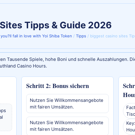
 Sites Tipps & Guide 2026
 you?ll fall in love with Yoi Shiba Token
/
Tipps
/
biggest casino sites Ti
ten Tausende Spiele, hohe Boni und schnelle Auszahlungen. Die
uthland Casino Hours.
Schritt 2: Bonus sichern
Schr
Hour
Nutzen Sie Willkommensangebote
mit fairen Umsätzen.
Fact
pps
Tis
al
Nutzen Sie Willkommensangebote
Key:
mit fairen Umsätzen.
Hou