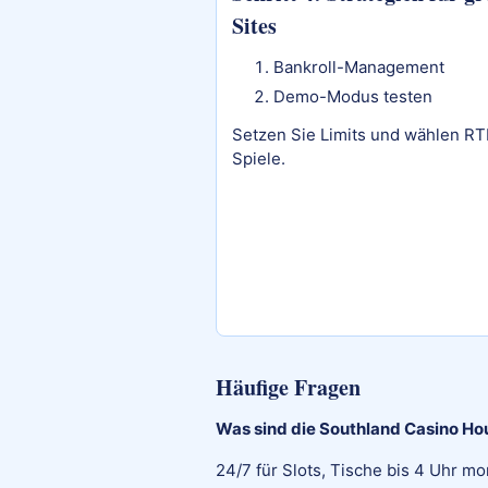
Sites
Bankroll-Management
Demo-Modus testen
Setzen Sie Limits und wählen RT
Spiele.
Häufige Fragen
Was sind die Southland Casino Ho
24/7 für Slots, Tische bis 4 Uhr m