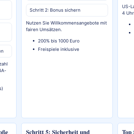
US-La
Schritt 2: Bonus sichern
4 Uhr
Nutzen Sie Willkommensangebote mit
fairen Umsätzen.
200% bis 1000 Euro
Freispiele inklusive
en
zahl
GA-
s)
roße
Schritt 5: Sicherheit und
Top 