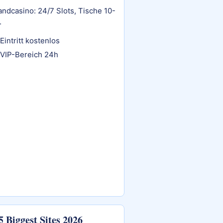
ndcasino: 24/7 Slots, Tische 10-
.
Eintritt kostenlos
VIP-Bereich 24h
5 Biggest Sites 2026