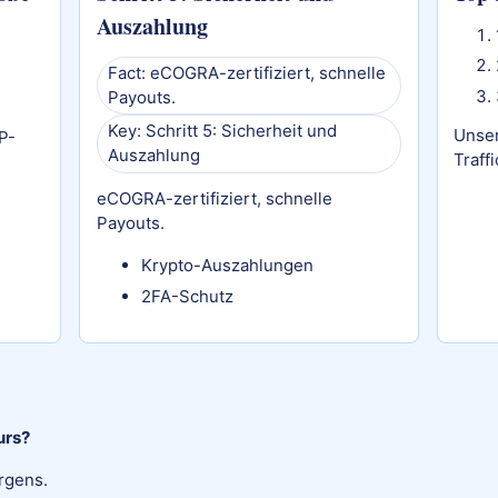
Auszahlung
Fact: eCOGRA-zertifiziert, schnelle
Payouts.
Key: Schritt 5: Sicherheit und
Unser
P-
Auszahlung
Traff
eCOGRA-zertifiziert, schnelle
Payouts.
Krypto-Auszahlungen
2FA-Schutz
urs?
orgens.