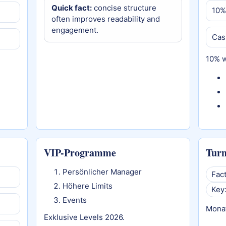
Quick fact:
concise structure
10%
often improves readability and
engagement.
Cas
10% w
.
VIP-Programme
Turn
Persönlicher Manager
Fac
Höhere Limits
Key:
Events
Monat
Exklusive Levels 2026.