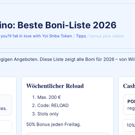
ino: Beste Boni-Liste 2026
 you?ll fall in love with Yoi Shiba Token
/
Tipps
/
bonus plus casino
gigen Angeboten. Diese Liste zeigt alle Boni für 2026 – von W
Wöchentlicher Reload
Cas
Max. 200 €
POR
Code: RELOAD
reg
les.
Slots only
50% Bonus jeden Freitag.
10%