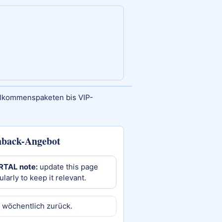
illkommenspaketen bis VIP-
hback-Angebot
TAL note:
update this page
ularly to keep it relevant.
 wöchentlich zurück.