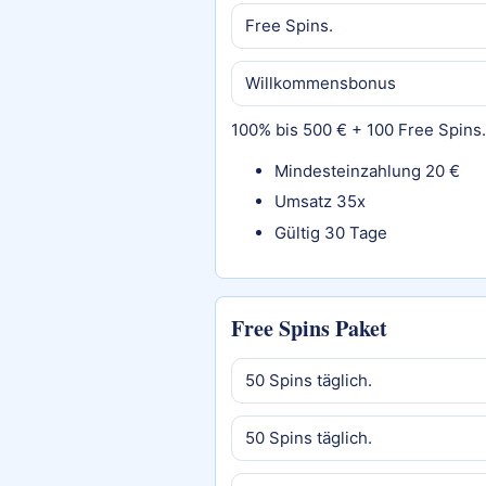
Free Spins.
Willkommensbonus
100% bis 500 € + 100 Free Spins
Mindesteinzahlung 20 €
Umsatz 35x
Gültig 30 Tage
Free Spins Paket
50 Spins täglich.
50 Spins täglich.