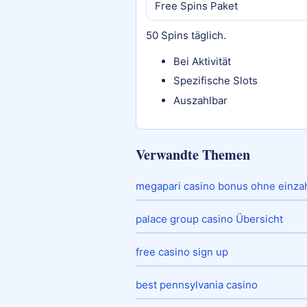
Free Spins Paket
50 Spins täglich.
Bei Aktivität
Spezifische Slots
Auszahlbar
Verwandte Themen
megapari casino bonus ohne einza
palace group casino Übersicht
free casino sign up
best pennsylvania casino