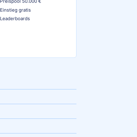
Preispool 50.000 €
Einstieg gratis
Leaderboards