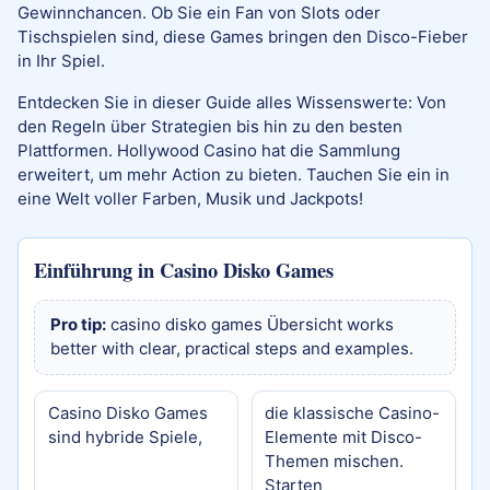
Gewinnchancen. Ob Sie ein Fan von Slots oder
Tischspielen sind, diese Games bringen den Disco-Fieber
in Ihr Spiel.
Entdecken Sie in dieser Guide alles Wissenswerte: Von
den Regeln über Strategien bis hin zu den besten
Plattformen. Hollywood Casino hat die Sammlung
erweitert, um mehr Action zu bieten. Tauchen Sie ein in
eine Welt voller Farben, Musik und Jackpots!
Einführung in Casino Disko Games
Pro tip:
casino disko games Übersicht works
better with clear, practical steps and examples.
Casino Disko Games
die klassische Casino-
sind hybride Spiele,
Elemente mit Disco-
Themen mischen.
Starten