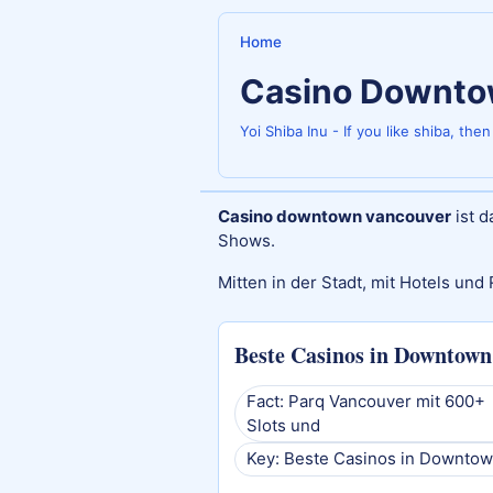
Home
Casino Downtow
Yoi Shiba Inu - If you like shiba, then
Casino downtown vancouver
ist d
Shows.
Mitten in der Stadt, mit Hotels und 
Beste Casinos in Downtown
Fact: Parq Vancouver mit 600+
Slots und
Key: Beste Casinos in Downto