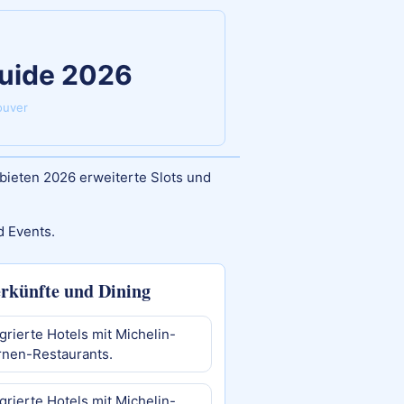
Guide 2026
ouver
bieten 2026 erweiterte Slots und
d Events.
rkünfte und Dining
egrierte Hotels mit Michelin-
rnen-Restaurants.
egrierte Hotels mit Michelin-