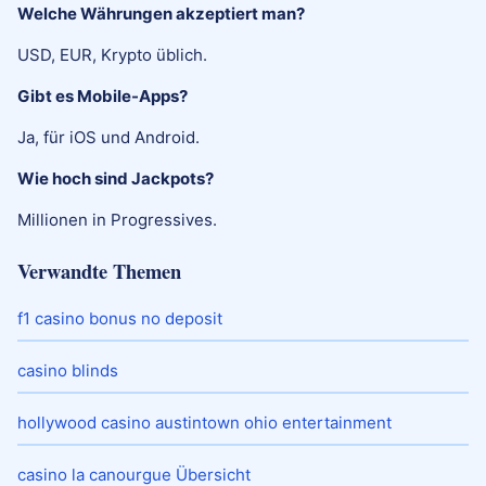
Welche Währungen akzeptiert man?
USD, EUR, Krypto üblich.
Gibt es Mobile-Apps?
Ja, für iOS und Android.
Wie hoch sind Jackpots?
Millionen in Progressives.
Verwandte Themen
f1 casino bonus no deposit
casino blinds
hollywood casino austintown ohio entertainment
casino la canourgue Übersicht