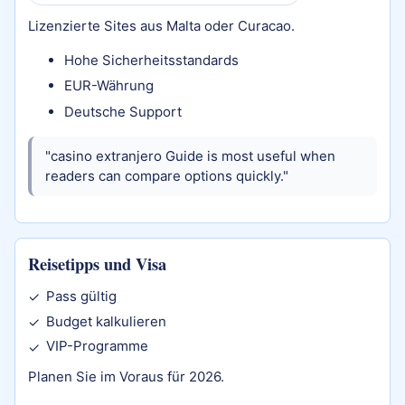
Lizenzierte Sites aus Malta oder Curacao.
Hohe Sicherheitsstandards
EUR-Währung
Deutsche Support
"casino extranjero Guide is most useful when
readers can compare options quickly."
Reisetipps und Visa
Pass gültig
✓
Budget kalkulieren
✓
VIP-Programme
✓
Planen Sie im Voraus für 2026.