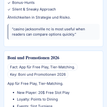
Bonus-Hunts
✓
Silent & Sneaky Approach
✓
Ähnlichkeiten in Strategie und Risiko.
"casino jacksonville nc is most useful when
readers can compare options quickly."
Boni und Promotionen 2026
Fact: App für Free Play, Tier-Matching.
Key: Boni und Promotionen 2026
App für Free Play, Tier-Matching.
New Player: 20$ Free Slot Play
Loyalty: Points to Dining
Events: Slot Turniere