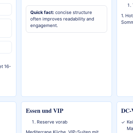
Quick fact:
concise structure
1. Ho
often improves readability and
Somm
engagement.
et 16-
Essen und VIP
DC-V
Reserve vorab
Ke
✓
Ma
Mediterrane Küche. VIP-Suiten mit