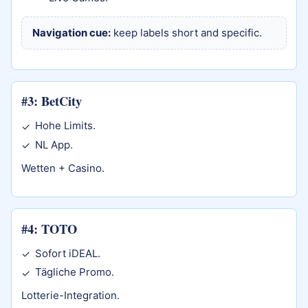
Navigation cue:
keep labels short and specific.
#3: BetCity
Hohe Limits.
✓
NL App.
✓
Wetten + Casino.
#4: TOTO
Sofort iDEAL.
✓
Tägliche Promo.
✓
Lotterie-Integration.