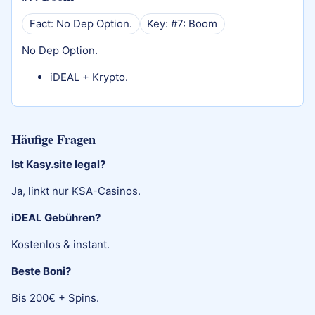
Fact: No Dep Option.
Key: #7: Boom
No Dep Option.
iDEAL + Krypto.
Häufige Fragen
Ist Kasy.site legal?
Ja, linkt nur KSA-Casinos.
iDEAL Gebühren?
Kostenlos & instant.
Beste Boni?
Bis 200€ + Spins.