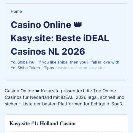
Home
Casino Online 👑
Kasy.site: Beste iDEAL
Casinos NL 2026
Yoi Shiba Inu - If you like shiba, then you?ll fall in love with
Yoi Shiba Token
/
Tipps
/
casino online 👑 kasy.site
Casino Online 👑 Kasy.site präsentiert die Top Online
Casinos für Nederland mit iDEAL. 2026 legal, schnell und
sicher – Liste der besten Plattformen für Echtgeld-Spaß.
Kasy.site #1: Holland Casino