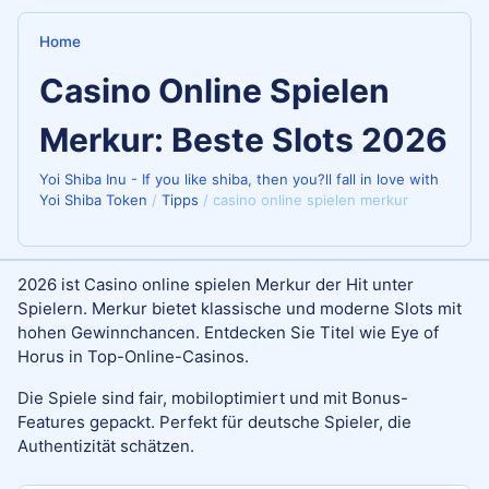
Home
Casino Online Spielen
Merkur: Beste Slots 2026
Yoi Shiba Inu - If you like shiba, then you?ll fall in love with
Yoi Shiba Token
/
Tipps
/
casino online spielen merkur
2026 ist Casino online spielen Merkur der Hit unter
Spielern. Merkur bietet klassische und moderne Slots mit
hohen Gewinnchancen. Entdecken Sie Titel wie Eye of
Horus in Top-Online-Casinos.
Die Spiele sind fair, mobiloptimiert und mit Bonus-
Features gepackt. Perfekt für deutsche Spieler, die
Authentizität schätzen.