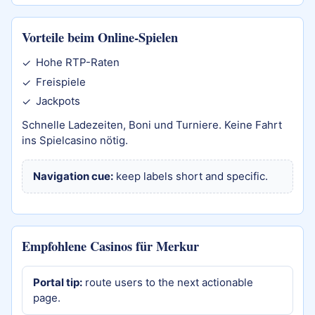
Vorteile beim Online-Spielen
Hohe RTP-Raten
✓
Freispiele
✓
Jackpots
✓
Schnelle Ladezeiten, Boni und Turniere. Keine Fahrt
ins Spielcasino nötig.
Navigation cue:
keep labels short and specific.
Empfohlene Casinos für Merkur
Portal tip:
route users to the next actionable
page.