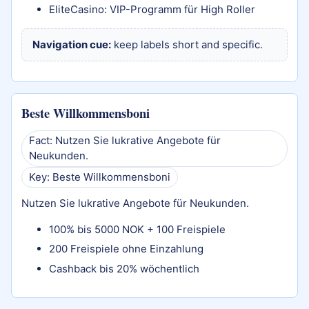
EliteCasino: VIP-Programm für High Roller
Navigation cue:
keep labels short and specific.
Beste Willkommensboni
Fact: Nutzen Sie lukrative Angebote für
Neukunden.
Key: Beste Willkommensboni
Nutzen Sie lukrative Angebote für Neukunden.
100% bis 5000 NOK + 100 Freispiele
200 Freispiele ohne Einzahlung
Cashback bis 20% wöchentlich