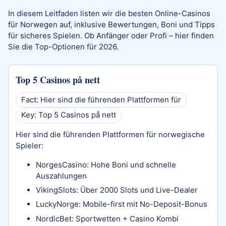
In diesem Leitfaden listen wir die besten Online-Casinos
für Norwegen auf, inklusive Bewertungen, Boni und Tipps
für sicheres Spielen. Ob Anfänger oder Profi – hier finden
Sie die Top-Optionen für 2026.
Top 5 Casinos på nett
Fact: Hier sind die führenden Plattformen für
Key: Top 5 Casinos på nett
Hier sind die führenden Plattformen für norwegische
Spieler:
NorgesCasino: Hohe Boni und schnelle
Auszahlungen
VikingSlots: Über 2000 Slots und Live-Dealer
LuckyNorge: Mobile-first mit No-Deposit-Bonus
NordicBet: Sportwetten + Casino Kombi