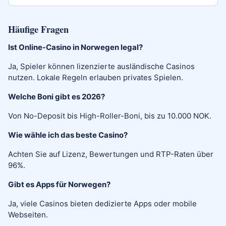
Häufige Fragen
Ist Online-Casino in Norwegen legal?
Ja, Spieler können lizenzierte ausländische Casinos
nutzen. Lokale Regeln erlauben privates Spielen.
Welche Boni gibt es 2026?
Von No-Deposit bis High-Roller-Boni, bis zu 10.000 NOK.
Wie wähle ich das beste Casino?
Achten Sie auf Lizenz, Bewertungen und RTP-Raten über
96%.
Gibt es Apps für Norwegen?
Ja, viele Casinos bieten dedizierte Apps oder mobile
Webseiten.