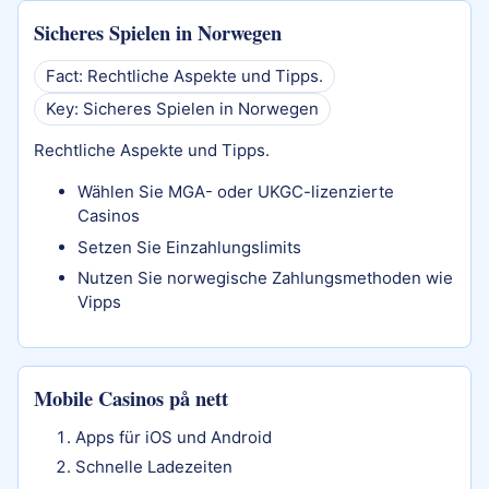
Sicheres Spielen in Norwegen
Fact: Rechtliche Aspekte und Tipps.
Key: Sicheres Spielen in Norwegen
Rechtliche Aspekte und Tipps.
Wählen Sie MGA- oder UKGC-lizenzierte
Casinos
Setzen Sie Einzahlungslimits
Nutzen Sie norwegische Zahlungsmethoden wie
Vipps
Mobile Casinos på nett
Apps für iOS und Android
Schnelle Ladezeiten