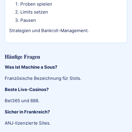
Proben spielen
Limits setzen
Pausen
Strategien und Bankroll-Management.
Häufige Fragen
Was ist Machine a Sous?
Französische Bezeichnung für Slots.
Beste Live-Casinos?
Bet365 und 888.
Sicher in Frankreich?
ANJ-lizenzierte Sites.