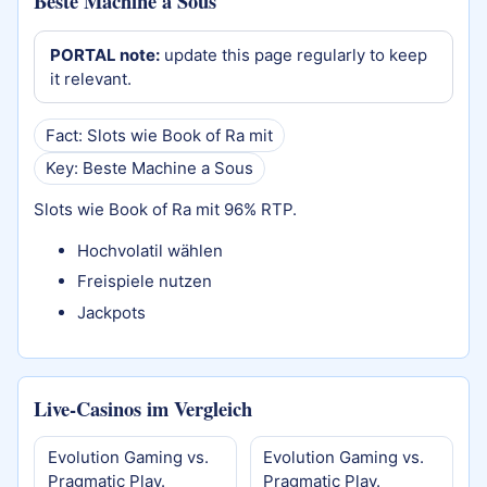
Beste Machine a Sous
PORTAL note:
update this page regularly to keep
it relevant.
Fact: Slots wie Book of Ra mit
Key: Beste Machine a Sous
Slots wie Book of Ra mit 96% RTP.
Hochvolatil wählen
Freispiele nutzen
Jackpots
Live-Casinos im Vergleich
Evolution Gaming vs.
Evolution Gaming vs.
Pragmatic Play.
Pragmatic Play.