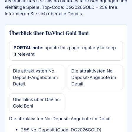
Als etabliertes US-Casino bietet es faire Bedingungen und
vielfältige Spiele. Top-Code: DG2026GOLD – 25€ free.
Informieren Sie sich über alle Details.
Überblick über DaVinci Gold Boni
PORTAL note:
update this page regularly to keep
it relevant.
Die attraktivsten No-
Die attraktivsten No-
Deposit-Angebote im
Deposit-Angebote im
Detail.
Detail.
Überblick über DaVinci
Gold Boni
Die attraktivsten No-Deposit-Angebote im Detail.
25€ No-Deposit (Code: DG2026GOLD)