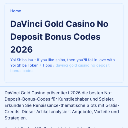
Home
DaVinci Gold Casino No
Deposit Bonus Codes
2026
Yoi Shiba Inu - If you like shiba, then you?ll fall in love with
Yoi Shiba Token
/
Tipps
/
davinci gold casino no deposit
bonus codes
DaVinci Gold Casino präsentiert 2026 die besten No-
Deposit-Bonus-Codes für Kunstliebhaber und Spieler.
Erkunden Sie Renaissance-thematische Slots mit Gratis-
Credits. Dieser Artikel analysiert Angebote, Vorteile und
Strategien.