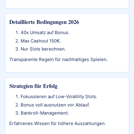
Detaillierte Bedingungen 2026
40x Umsatz auf Bonus.
Max Cashout 150€.
Nur Slots berechnen.
Transparente Regeln für nachhaltiges Spielen.
Strategien für Erfolg
Fokussieren auf Low-Volatility Slots.
Bonus voll ausnutzen vor Ablauf.
Bankroll-Management.
Erfahrenes Wissen für höhere Auszahlungen.