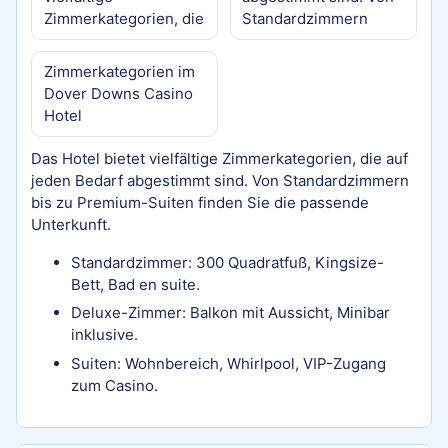
Zimmerkategorien, die
Standardzimmern
Zimmerkategorien im
Dover Downs Casino
Hotel
Das Hotel bietet vielfältige Zimmerkategorien, die auf
jeden Bedarf abgestimmt sind. Von Standardzimmern
bis zu Premium-Suiten finden Sie die passende
Unterkunft.
Standardzimmer: 300 Quadratfuß, Kingsize-
Bett, Bad en suite.
Deluxe-Zimmer: Balkon mit Aussicht, Minibar
inklusive.
Suiten: Wohnbereich, Whirlpool, VIP-Zugang
zum Casino.