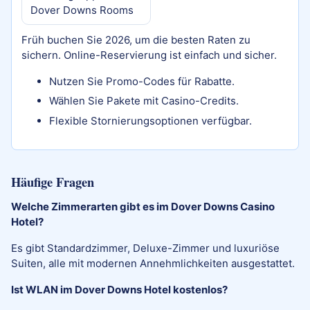
Dover Downs Rooms
Früh buchen Sie 2026, um die besten Raten zu
sichern. Online-Reservierung ist einfach und sicher.
Nutzen Sie Promo-Codes für Rabatte.
Wählen Sie Pakete mit Casino-Credits.
Flexible Stornierungsoptionen verfügbar.
Häufige Fragen
Welche Zimmerarten gibt es im Dover Downs Casino
Hotel?
Es gibt Standardzimmer, Deluxe-Zimmer und luxuriöse
Suiten, alle mit modernen Annehmlichkeiten ausgestattet.
Ist WLAN im Dover Downs Hotel kostenlos?