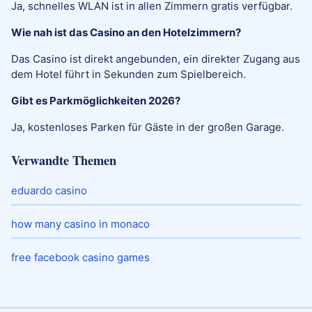
Ja, schnelles WLAN ist in allen Zimmern gratis verfügbar.
Wie nah ist das Casino an den Hotelzimmern?
Das Casino ist direkt angebunden, ein direkter Zugang aus
dem Hotel führt in Sekunden zum Spielbereich.
Gibt es Parkmöglichkeiten 2026?
Ja, kostenloses Parken für Gäste in der großen Garage.
Verwandte Themen
eduardo casino
how many casino in monaco
free facebook casino games