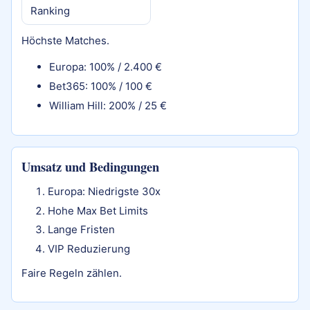
Ranking
Höchste Matches.
Europa: 100% / 2.400 €
Bet365: 100% / 100 €
William Hill: 200% / 25 €
Umsatz und Bedingungen
Europa: Niedrigste 30x
Hohe Max Bet Limits
Lange Fristen
VIP Reduzierung
Faire Regeln zählen.