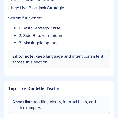
Key: Live Blackjack Strategie
Schritt-für-Schritt.
1. Basic Strategy Karte
2. Side Bets vermeiden
3. Martingale optional
Editor note:
keep language and intent consistent
across this section.
Top Live Roulette Tische
Checklist:
headline clarity, internal links, and
fresh examples.