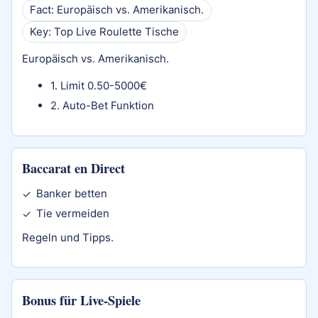
Fact: Europäisch vs. Amerikanisch.
Key: Top Live Roulette Tische
Europäisch vs. Amerikanisch.
1. Limit 0.50-5000€
2. Auto-Bet Funktion
Baccarat en Direct
Banker betten
✓
Tie vermeiden
✓
Regeln und Tipps.
Bonus für Live-Spiele