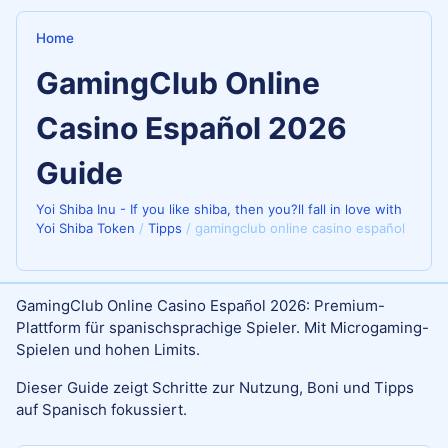
Home
GamingClub Online
Casino Español 2026
Guide
Yoi Shiba Inu - If you like shiba, then you?ll fall in love with
Yoi Shiba Token
/
Tipps
/
gamingclub online casino español
GamingClub Online Casino Español 2026: Premium-
Plattform für spanischsprachige Spieler. Mit Microgaming-
Spielen und hohen Limits.
Dieser Guide zeigt Schritte zur Nutzung, Boni und Tipps
auf Spanisch fokussiert.