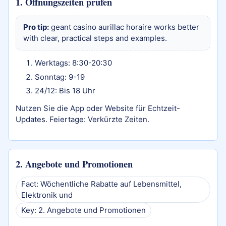
1. Öffnungszeiten prüfen
Pro tip:
geant casino aurillac horaire works better
with clear, practical steps and examples.
Werktags: 8:30-20:30
Sonntag: 9-19
24/12: Bis 18 Uhr
Nutzen Sie die App oder Website für Echtzeit-
Updates. Feiertage: Verkürzte Zeiten.
2. Angebote und Promotionen
Fact: Wöchentliche Rabatte auf Lebensmittel,
Elektronik und
Key: 2. Angebote und Promotionen