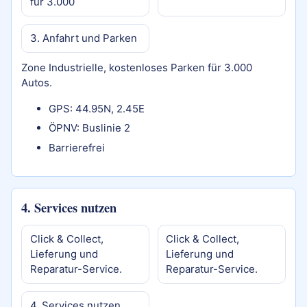
für 3.000
3. Anfahrt und Parken
Zone Industrielle, kostenloses Parken für 3.000
Autos.
GPS: 44.95N, 2.45E
ÖPNV: Buslinie 2
Barrierefrei
4. Services nutzen
Click & Collect,
Click & Collect,
Lieferung und
Lieferung und
Reparatur-Service.
Reparatur-Service.
4. Services nutzen