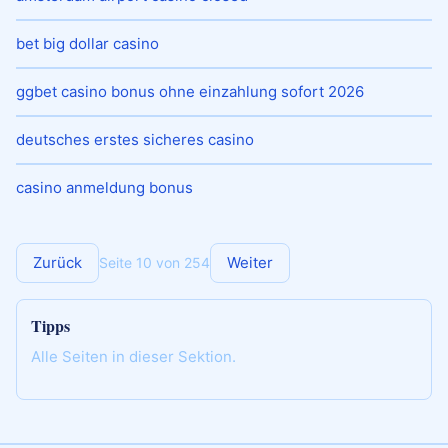
bet big dollar casino
ggbet casino bonus ohne einzahlung sofort 2026
deutsches erstes sicheres casino
casino anmeldung bonus
Zurück
Weiter
Seite 10 von 254
Tipps
Alle Seiten in dieser Sektion.