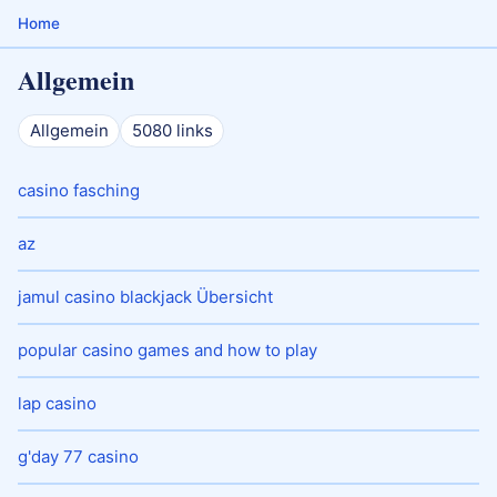
Home
Allgemein
Allgemein
5080 links
casino fasching
az
jamul casino blackjack Übersicht
popular casino games and how to play
lap casino
g'day 77 casino