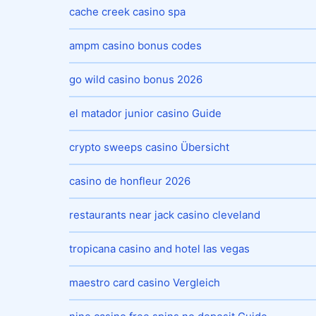
cache creek casino spa
ampm casino bonus codes
go wild casino bonus 2026
el matador junior casino Guide
crypto sweeps casino Übersicht
casino de honfleur 2026
restaurants near jack casino cleveland
tropicana casino and hotel las vegas
maestro card casino Vergleich