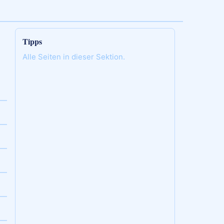
Tipps
Alle Seiten in dieser Sektion.