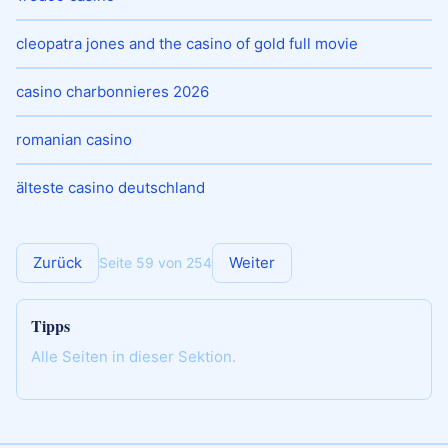
cleopatra jones and the casino of gold full movie
casino charbonnieres 2026
romanian casino
älteste casino deutschland
Zurück
Weiter
Seite 59 von 254
Tipps
Alle Seiten in dieser Sektion.