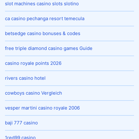
slot machines casino slots slotino
ca casino pechanga resort temecula
betsedge casino bonuses & codes
free triple diamond casino games Guide
casino royale points 2026
rivers casino hotel
cowboys casino Vergleich
vesper martini casino royale 2006
baji 777 casino
1red99 casino