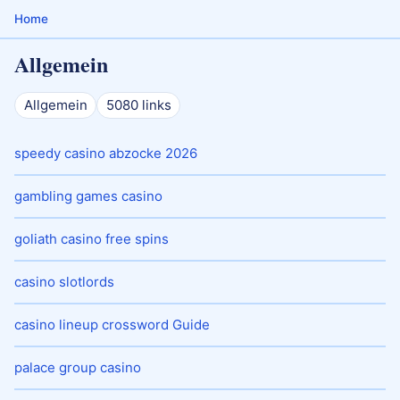
Home
Allgemein
Allgemein
5080 links
speedy casino abzocke 2026
gambling games casino
goliath casino free spins
casino slotlords
casino lineup crossword Guide
palace group casino