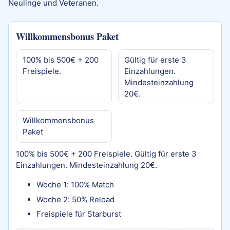
Neulinge und Veteranen.
Willkommensbonus Paket
100% bis 500€ + 200
Gültig für erste 3
Freispiele.
Einzahlungen.
Mindesteinzahlung
20€.
Willkommensbonus
Paket
100% bis 500€ + 200 Freispiele. Gültig für erste 3
Einzahlungen. Mindesteinzahlung 20€.
Woche 1: 100% Match
Woche 2: 50% Reload
Freispiele für Starburst