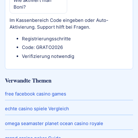
Wie aktiviert man
Boni?
Im Kassenbereich Code eingeben oder Auto-
Aktivierung. Support hilft bei Fragen.
Registrierungsschritte
Code: GRATO2026
Verifizierung notwendig
Verwandte Themen
free facebook casino games
echte casino spiele Vergleich
omega seamaster planet ocean casino royale