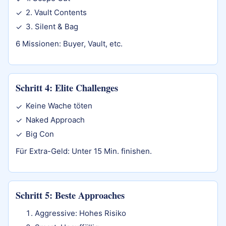
2. Vault Contents
✓
3. Silent & Bag
✓
6 Missionen: Buyer, Vault, etc.
Schritt 4: Elite Challenges
Keine Wache töten
✓
Naked Approach
✓
Big Con
✓
Für Extra-Geld: Unter 15 Min. finishen.
Schritt 5: Beste Approaches
Aggressive: Hohes Risiko