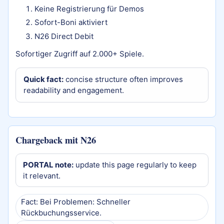
Keine Registrierung für Demos
Sofort-Boni aktiviert
N26 Direct Debit
Sofortiger Zugriff auf 2.000+ Spiele.
Quick fact:
concise structure often improves
readability and engagement.
Chargeback mit N26
PORTAL note:
update this page regularly to keep
it relevant.
Fact: Bei Problemen: Schneller
Rückbuchungsservice.