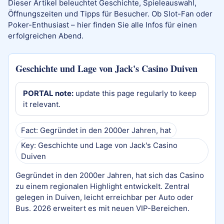
Dieser Artikel beleuchtet Geschichte, Spieleauswahl,
Öffnungszeiten und Tipps für Besucher. Ob Slot-Fan oder
Poker-Enthusiast – hier finden Sie alle Infos für einen
erfolgreichen Abend.
Geschichte und Lage von Jack's Casino Duiven
PORTAL note:
update this page regularly to keep
it relevant.
Fact: Gegründet in den 2000er Jahren, hat
Key: Geschichte und Lage von Jack's Casino
Duiven
Gegründet in den 2000er Jahren, hat sich das Casino
zu einem regionalen Highlight entwickelt. Zentral
gelegen in Duiven, leicht erreichbar per Auto oder
Bus. 2026 erweitert es mit neuen VIP-Bereichen.