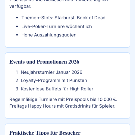
verfügbar.
Themen-Slots: Starburst, Book of Dead
Live-Poker-Turniere wöchentlich
Hohe Auszahlungsquoten
Events und Promotionen 2026
Neujahrsturnier Januar 2026
Loyalty-Programm mit Punkten
Kostenlose Buffets für High Roller
Regelmäßige Turniere mit Preispools bis 10.000 €.
Freitags Happy Hours mit Gratisdrinks für Spieler.
Praktische Tipps für Besucher