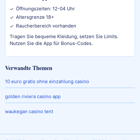
Öffnungszeiten: 12-04 Uhr
✓
Altersgrenze 18+
✓
Raucherbereich vorhanden
✓
Tragen Sie bequeme Kleidung, setzen Sie Limits.
Nutzen Sie die App für Bonus-Codes.
Verwandte Themen
10 euro gratis ohne einzahlung casino
golden riviera casino app
waukegan casino tent