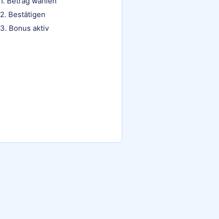
1. Betrag wählen
2. Bestätigen
3. Bonus aktiv