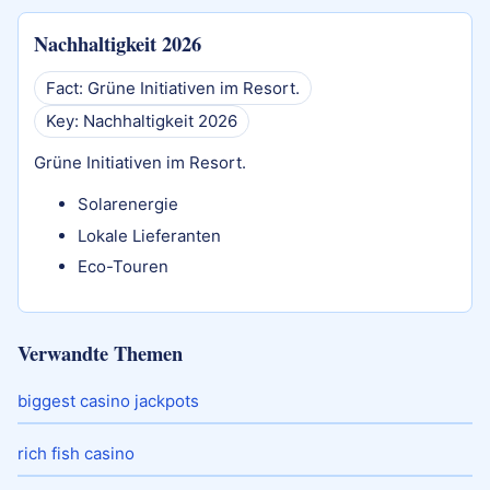
Nachhaltigkeit 2026
Fact: Grüne Initiativen im Resort.
Key: Nachhaltigkeit 2026
Grüne Initiativen im Resort.
Solarenergie
Lokale Lieferanten
Eco-Touren
Verwandte Themen
biggest casino jackpots
rich fish casino