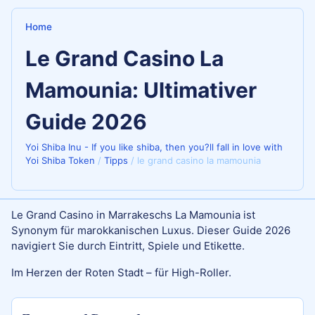
Home
Le Grand Casino La
Mamounia: Ultimativer
Guide 2026
Yoi Shiba Inu - If you like shiba, then you?ll fall in love with
Yoi Shiba Token
/
Tipps
/
le grand casino la mamounia
Le Grand Casino in Marrakeschs La Mamounia ist
Synonym für marokkanischen Luxus. Dieser Guide 2026
navigiert Sie durch Eintritt, Spiele und Etikette.
Im Herzen der Roten Stadt – für High-Roller.