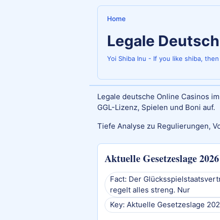
Home
Legale Deutsch
Yoi Shiba Inu - If you like shiba, then
Legale deutsche Online Casinos im 
GGL-Lizenz, Spielen und Boni auf.
Tiefe Analyse zu Regulierungen, Vo
Aktuelle Gesetzeslage 2026
Fact: Der Glücksspielstaatsvert
regelt alles streng. Nur
Key: Aktuelle Gesetzeslage 20