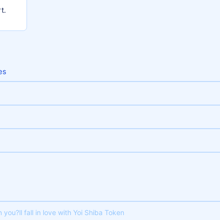
t.
es
n you?ll fall in love with Yoi Shiba Token