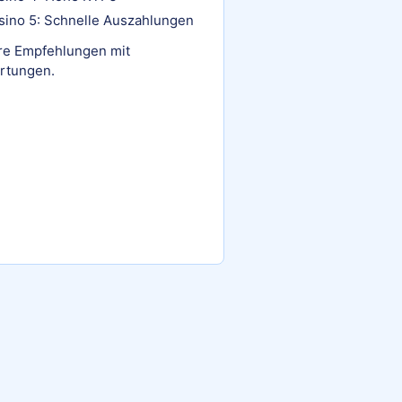
sino 5: Schnelle Auszahlungen
re Empfehlungen mit
rtungen.