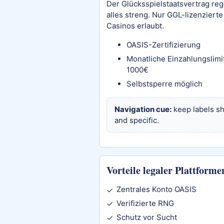
Der Glücksspielstaatsvertrag reg
alles streng. Nur GGL-lizenzierte
Casinos erlaubt.
OASIS-Zertifizierung
Monatliche Einzahlungslimi
1000€
Selbstsperre möglich
Navigation cue:
keep labels sh
and specific.
Vorteile legaler Plattforme
Zentrales Konto OASIS
✓
Verifizierte RNG
✓
Schutz vor Sucht
✓