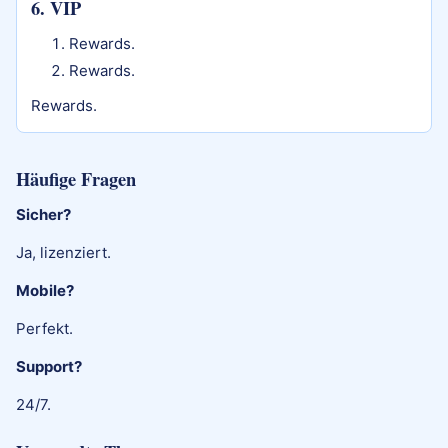
6. VIP
Rewards.
Rewards.
Rewards.
Häufige Fragen
Sicher?
Ja, lizenziert.
Mobile?
Perfekt.
Support?
24/7.