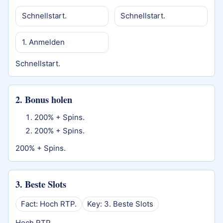
Schnellstart.
Schnellstart.
1. Anmelden
Schnellstart.
2. Bonus holen
200% + Spins.
200% + Spins.
200% + Spins.
3. Beste Slots
Fact: Hoch RTP.
Key: 3. Beste Slots
Hoch RTP.