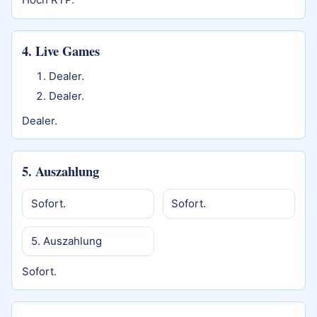
4. Live Games
Dealer.
Dealer.
Dealer.
5. Auszahlung
Sofort.
Sofort.
5. Auszahlung
Sofort.