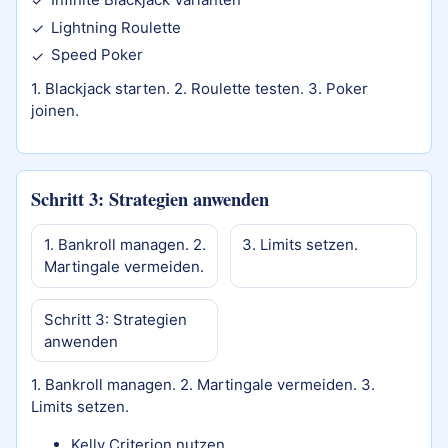
✓
Lightning Roulette
✓
Speed Poker
✓
1. Blackjack starten. 2. Roulette testen. 3. Poker
joinen.
Schritt 3: Strategien anwenden
1. Bankroll managen. 2.
3. Limits setzen.
Martingale vermeiden.
Schritt 3: Strategien
anwenden
1. Bankroll managen. 2. Martingale vermeiden. 3.
Limits setzen.
Kelly Criterion nutzen