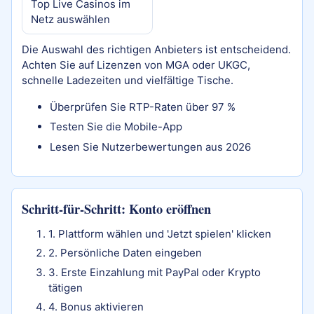
Top Live Casinos im
Netz auswählen
Die Auswahl des richtigen Anbieters ist entscheidend.
Achten Sie auf Lizenzen von MGA oder UKGC,
schnelle Ladezeiten und vielfältige Tische.
Überprüfen Sie RTP-Raten über 97 %
Testen Sie die Mobile-App
Lesen Sie Nutzerbewertungen aus 2026
Schritt-für-Schritt: Konto eröffnen
1. Plattform wählen und 'Jetzt spielen' klicken
2. Persönliche Daten eingeben
3. Erste Einzahlung mit PayPal oder Krypto
tätigen
4. Bonus aktivieren