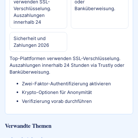
verwenden SSL-
oder
Verschlüsselung.
Banküberweisung.
Auszahlungen
innerhalb 24
Sicherheit und
Zahlungen 2026
Top-Plattformen verwenden SSL-Verschlüsselung.
Auszahlungen innerhalb 24 Stunden via Trustly oder
Banküberweisung.
Zwei-Faktor-Authentifizierung aktivieren
Krypto-Optionen für Anonymität
Verifizierung vorab durchführen
Verwandte Themen