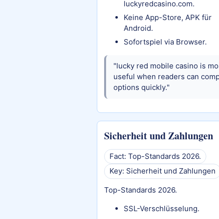
luckyredcasino.com.
Keine App-Store, APK für
Android.
Sofortspiel via Browser.
"lucky red mobile casino is mo
useful when readers can com
options quickly."
Sicherheit und Zahlungen
Fact: Top-Standards 2026.
Key: Sicherheit und Zahlungen
Top-Standards 2026.
SSL-Verschlüsselung.