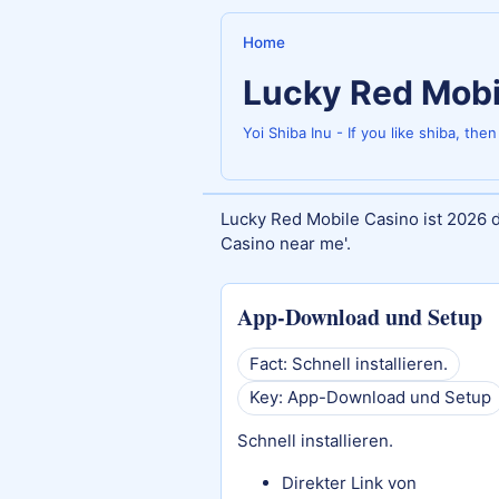
Home
Lucky Red Mobi
Yoi Shiba Inu - If you like shiba, then
Lucky Red Mobile Casino ist 2026 d
Casino near me'.
App-Download und Setup
Fact: Schnell installieren.
Key: App-Download und Setup
Schnell installieren.
Direkter Link von