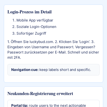
Login-Prozess im Detail
Mobile App verfügbar
Soziale Login-Optionen
Sofortiger Zugriff
1. Öffnen Sie luckybud.com. 2. Klicken Sie 'Login'. 3.
Eingeben von Username und Passwort. Vergessen?
Passwort zurücksetzen per E-Mail. Schnell und sicher
mit 2FA.
Navigation cue:
keep labels short and specific.
Neukunden-Registrierung erweitert
Portal tip:
route users to the next actionable