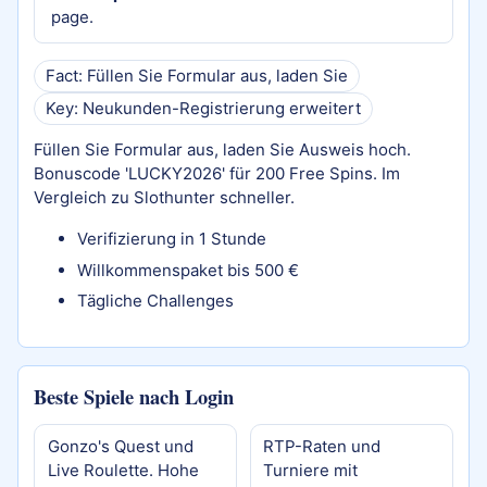
page.
Fact: Füllen Sie Formular aus, laden Sie
Key: Neukunden-Registrierung erweitert
Füllen Sie Formular aus, laden Sie Ausweis hoch.
Bonuscode 'LUCKY2026' für 200 Free Spins. Im
Vergleich zu Slothunter schneller.
Verifizierung in 1 Stunde
Willkommenspaket bis 500 €
Tägliche Challenges
Beste Spiele nach Login
Gonzo's Quest und
RTP-Raten und
Live Roulette. Hohe
Turniere mit