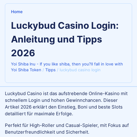
Home
Luckybud Casino Login:
Anleitung und Tipps
2026
Yoi Shiba Inu - If you like shiba, then you?ll fall in love with
Yoi Shiba Token
/
Tipps
/
luckybud casino login
Luckybud Casino ist das aufstrebende Online-Kasino mit
schnellem Login und hohen Gewinnchancen. Dieser
Artikel 2026 erklärt den Einstieg, Boni und beste Slots
detailliert für maximale Erfolge.
Perfekt für High-Roller und Casual-Spieler, mit Fokus auf
Benutzerfreundlichkeit und Sicherheit.