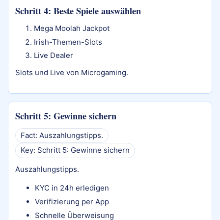
Schritt 4: Beste Spiele auswählen
Mega Moolah Jackpot
Irish-Themen-Slots
Live Dealer
Slots und Live von Microgaming.
Schritt 5: Gewinne sichern
Fact: Auszahlungstipps.
Key: Schritt 5: Gewinne sichern
Auszahlungstipps.
KYC in 24h erledigen
Verifizierung per App
Schnelle Überweisung