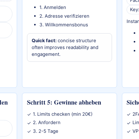
Fact
1. Anmelden
Key:
2. Adresse verifizieren
Insta
3. Willkommensbonus
Quick fact:
concise structure
often improves readability and
engagement.
elen
Schritt 5: Gewinne abheben
Sich
1. Limits checken (min 20€)
2F
✓
✓
2. Anfordern
Li
✓
✓
3. 2-5 Tage
VP
✓
✓