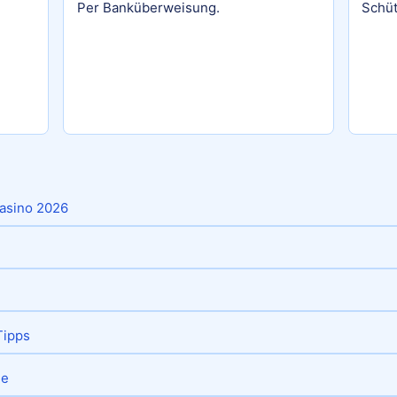
Per Banküberweisung.
Schüt
asino 2026
Tipps
de