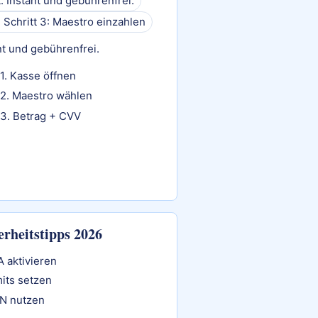
: Instant und gebührenfrei.
 Schritt 3: Maestro einzahlen
nt und gebührenfrei.
1. Kasse öffnen
2. Maestro wählen
3. Betrag + CVV
erheitstipps 2026
A aktivieren
mits setzen
N nutzen