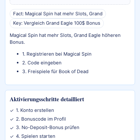
Fact: Magical Spin hat mehr Slots, Grand
Key: Vergleich Grand Eagle 100$ Bonus
Magical Spin hat mehr Slots, Grand Eagle höheren
Bonus.
1. Registrieren bei Magical Spin
2. Code eingeben
3. Freispiele für Book of Dead
Aktivierungsschritte detailliert
1. Konto erstellen
✓
2. Bonuscode im Profil
✓
3. No-Deposit-Bonus prüfen
✓
4. Spielen starten
✓