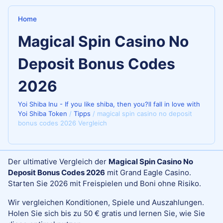
Home
Magical Spin Casino No
Deposit Bonus Codes
2026
Yoi Shiba Inu - If you like shiba, then you?ll fall in love with
Yoi Shiba Token
/
Tipps
/
magical spin casino no deposit
bonus codes 2026 Vergleich
Der ultimative Vergleich der
Magical Spin Casino No
Deposit Bonus Codes 2026
mit Grand Eagle Casino.
Starten Sie 2026 mit Freispielen und Boni ohne Risiko.
Wir vergleichen Konditionen, Spiele und Auszahlungen.
Holen Sie sich bis zu 50 € gratis und lernen Sie, wie Sie