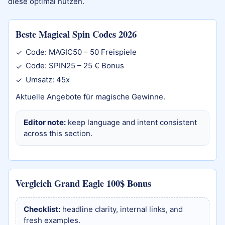
diese optimal nutzen.
Beste Magical Spin Codes 2026
Code: MAGIC50 – 50 Freispiele
✓
Code: SPIN25 – 25 € Bonus
✓
Umsatz: 45x
✓
Aktuelle Angebote für magische Gewinne.
Editor note:
keep language and intent consistent
across this section.
Vergleich Grand Eagle 100$ Bonus
Checklist:
headline clarity, internal links, and
fresh examples.