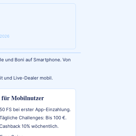
 2026
ele und Boni auf Smartphone. Von
t und Live-Dealer mobil.
 für Mobilnutzer
50 FS bei erster App-Einzahlung.
Tägliche Challenges: Bis 100 €.
Cashback 10% wöchentlich.