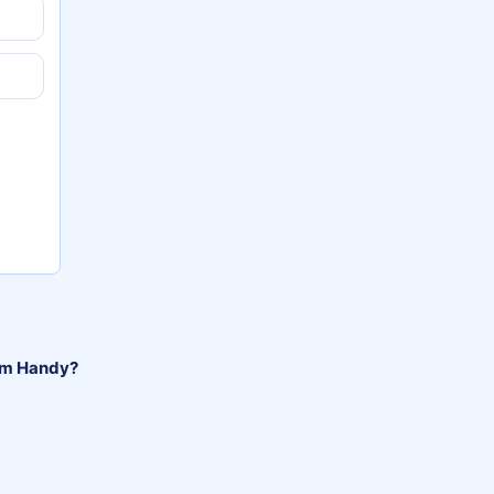
dem Handy?