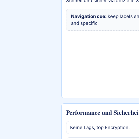
Schnell und sicher via offizielle S
Navigation cue:
keep labels sh
and specific.
Performance und Sicherhei
Keine Lags, top Encryption.