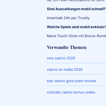
Sind Auszahlungen mobil schnell?
Innerhalb 24h per Trustly.
Welche Spiele sind mobil exklusiv
Maria Touch-Slots mit Bonus-Rund
Verwandte Themen
cms casino 2026
casino en malta 2026
star casino gold coast movies
coolcats casino bonus codes