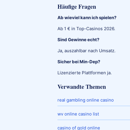
Häufige Fragen
Ab wieviel kann ich spielen?
Ab 1 € in Top-Casinos 2026.
Sind Gewinne echt?
Ja, auszahlbar nach Umsatz.
Sicher bei Min-Dep?
Lizenzierte Plattformen ja.
Verwandte Themen
real gambling online casino
wv online casino list
casino of gold online