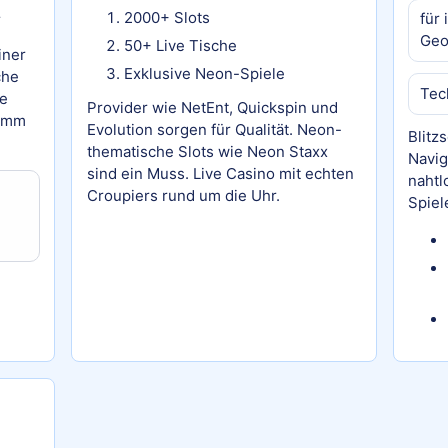
2000+ Slots
für 
r
Geo
50+ Live Tische
iner
Exklusive Neon-Spiele
che
Tec
ie
Provider wie NetEnt, Quickspin und
ramm
Evolution sorgen für Qualität. Neon-
Blitz
thematische Slots wie Neon Staxx
Navig
sind ein Muss. Live Casino mit echten
nahtl
Croupiers rund um die Uhr.
Spiel