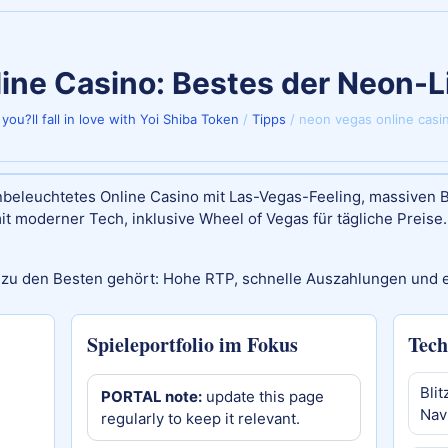
ine Casino: Bestes der Neon-L
 you?ll fall in love with Yoi Shiba Token
/
Tipps
/
neon vegas online casi
nbeleuchtetes Online Casino mit Las-Vegas-Feeling, massiven B
it moderner Tech, inklusive Wheel of Vegas für tägliche Preise.
zu den Besten gehört: Hohe RTP, schnelle Auszahlungen und e
Spieleportfolio im Fokus
Tech
Blit
PORTAL note:
update this page
Nav
regularly to keep it relevant.