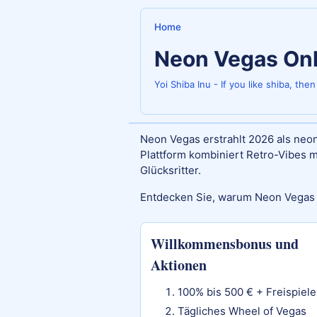
Home
Neon Vegas Onl
Yoi Shiba Inu - If you like shiba, then
Neon Vegas erstrahlt 2026 als neo
Plattform kombiniert Retro-Vibes m
Glücksritter.
Entdecken Sie, warum Neon Vegas 
Willkommensbonus und
Aktionen
100% bis 500 € + Freispiele
Tägliches Wheel of Vegas